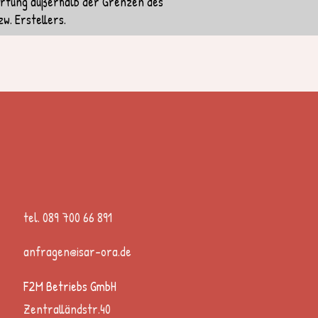
wertung außerhalb der Grenzen des
w. Erstellers.
tel. 089 700 66 891
anfragen@isar-ora.de
F2M Betriebs GmbH
Zentralländstr.40