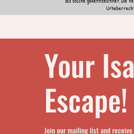
als solche gekennzeichnet. Die V
Urheberrechts
Your Isa
Escape!
Join our mailing list and receiv